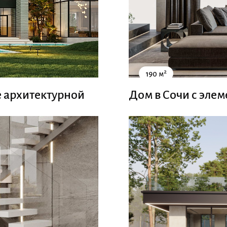
2
190 м
Дом в Сочи с эле
 архитектурной