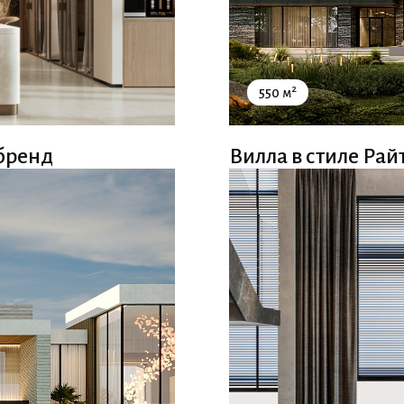
2
550 м
бренд
Вилла в стиле Рай