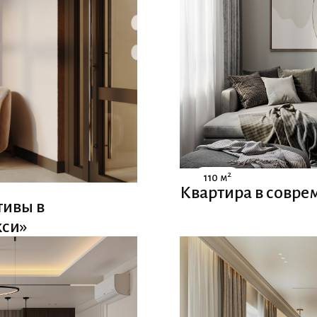
2
110 м
Квартира в совре
тивы в
кси»