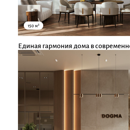
2
150 м
Единая гармония дома в современн